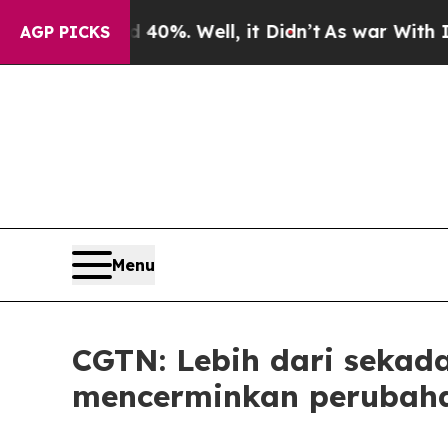
und 40%. Well, it Didn’t
As war With Iran Drove
AGP PICKS
Menu
CGTN: Lebih dari sekada
mencerminkan perubaha