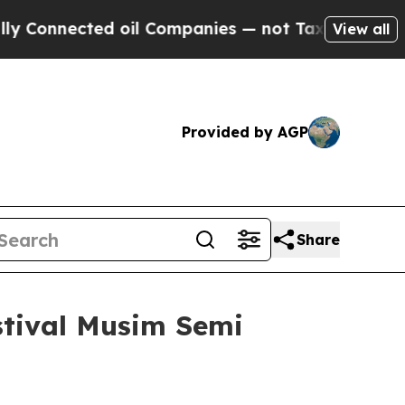
ected oil Companies — not Taxpayers — the Chanc
View all
Provided by AGP
Share
stival Musim Semi