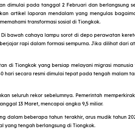
an dimulai pada tanggal 2 Februari dan berlangsung se
itkan artikel laporan mendalam yang mengulas bagaima
 memahami transformasi sosial di Tiongkok.
i bawah cahaya lampu sorot di depo perawatan kereta d
rjajar rapi dalam formasi sempurna. Jika dilihat dari 
atan di Tiongkok yang bersiap melayani migrasi manusia 
 hari secara resmi dimulai tepat pada tengah malam tang
hkan seluruh rekor sebelumnya. Pemerintah memperkir
tanggal 13 Maret, mencapai angka 9,5 miliar.
jang dalam beberapa tahun terakhir, arus mudik tahun 202
al yang tengah berlangsung di Tiongkok.