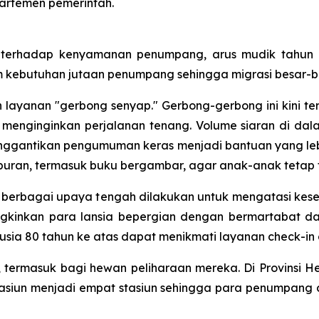
partemen pemerintah.
terhadap kenyamanan penumpang, arus mudik tahun i
ebutuhan jutaan penumpang sehingga migrasi besar-besa
layanan "gerbong senyap." Gerbong-gerbong ini kini ters
enginginkan perjalanan tenang. Volume siaran di dala
nggantikan pengumuman keras menjadi bantuan yang le
 hiburan, termasuk buku bergambar, agar anak-anak tetap 
 berbagai upaya tengah dilakukan untuk mengatasi kese
gkinkan para lansia bepergian dengan bermartabat da
sia 80 tahun ke atas dapat menikmati layanan check-in d
a, termasuk bagi hewan peliharaan mereka. Di Provinsi 
stasiun menjadi empat stasiun sehingga para penumpa