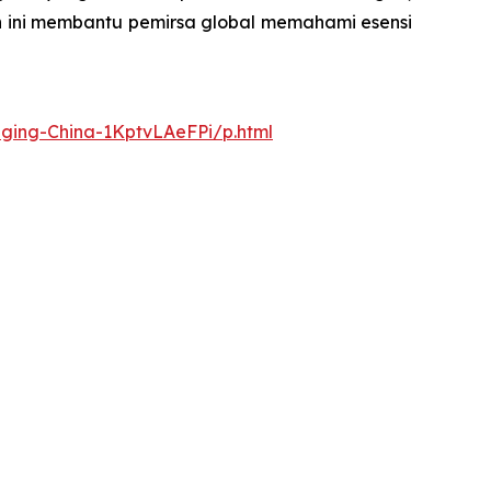
en ini membantu pemirsa global memahami esensi
nging-China-1KptvLAeFPi/p.html