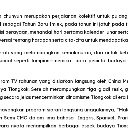
a chunyun merupakan perjalanan kolektif untuk pula
al sebagai Tahun Baru Imlek, pada tahun ini jatuh pada t
si perayaan, menandai hari pertama kalender lunar s
rsal tentang harapan serta cita-cita untuk mendapatkan
 merah yang melambangkan kemakmuran, doa untuk ke
sional seperti lampion—memikat para pecinta budaya
ogram TV tahunan yang disiarkan langsung oleh China Me
ya Tiongkok. Setelah merampungkan tiga gladi resik, g
 secara jelas mencerminkan dinamisme Tiongkok di era 
ayangkan program siaran langsung unggulannya, "Mala
m Semi CMG dalam lima bahasa—Inggris, Spanyol, Pranc
secara nyata menampilkan berbagai aspek budaya Tion